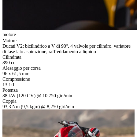
motore
t
Motore
Ducati V2: bicilindrico a V di 90°, 4 valvole per cilindro, variatore
di fase lato aspirazione, raffreddamento a liquido
Cilindrata
890 cc
Alesaggio per corsa
96 x 61,5 mm
Compressione
13.1:1
Potenza
88 kW (120 CV) @ 10.750 giri/min
Coppia
93,3 Nm (9,5 kgm) @ 8,250 giri/min