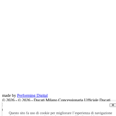
made by
Performing Digital
© 2026
-
© 2026 - Ducati Milano Concessionaria Ufficiale Ducati
Motor – Bike srl, Viale Italia 476 – 20099 Sesto San Giovanni
×
(Milano) – cf. p.iva 08998230968 – REA2062579 – cap. €100.000
Questo sito fa uso di cookie per migliorare l’esperienza di navigazione