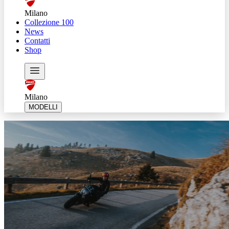
Milano
Collezione 100
News
Contatti
Shop
Milano
MODELLI