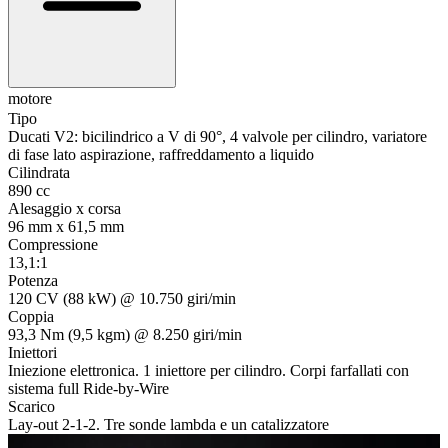
motore
t
Tipo
Ducati V2: bicilindrico a V di 90°, 4 valvole per cilindro, variatore
di fase lato aspirazione, raffreddamento a liquido
Cilindrata
890 cc
Alesaggio x corsa
96 mm x 61,5 mm
Compressione
13,1:1
Potenza
120 CV (88 kW) @ 10.750 giri/min
Coppia
93,3 Nm (9,5 kgm) @ 8.250 giri/min
Iniettori
Iniezione elettronica. 1 iniettore per cilindro. Corpi farfallati con
sistema full Ride-by-Wire
Scarico
Lay-out 2-1-2. Tre sonde lambda e un catalizzatore