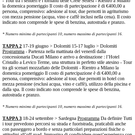
- Tour tra i sentieri e i tornanti delle Crete Senesi
- Rientro a Milano
la domenica pomeriggio
Il costo di partecipazione è di €400,00 a
persona, comprensivo: adesione al tour, due pernotti in agriturismo
con mezza pensione (acqua, vino e caffè inclusi nella cena). Il costo
indicato non comprende le spese di benzina, autostrada e pranzo.
* Numero minimo di partecipanti 10, numero massimo di partecipanti 16.
TAPPA 2
17-19 giugno > Dolomiti
15-17 luglio > Dolomiti
Programma
- Partenza nella mattinata del venerdì dalla
concessionaria Ducati Milano e arrivo a destinazione : l’Hotel
Cristallo a Levico Terme, una struttura in perfetto stile atesino
- Tour
tra gli scenari mozzafiato delle Dolomiti
- Rientro a Milano la
domenica pomeriggio
Il costo di partecipazione è di €400,00 a
persona, comprensivo: adesione al tour, due pernotti in hotel con
mezza pensione (esclusi acqua, vino e caffè), utilizzo della piscina e
dalla spa. Il costo indicato non comprende le spese di benzina,
autostrada e pranzo.
* Numero minimo di partecipanti 10, numero massimo di partecipanti 16.
TAPPA 3
18-24 settembre > Sardegna
Programma
Da definire
Tutti
i tour prevedono percorsi su strada e fuoristrada, praticabili anche
con passeggero a bordo e senza particolari preparazioni fisiche o
attitudini all’off-road. Immagina di condividere quest’esperienza con