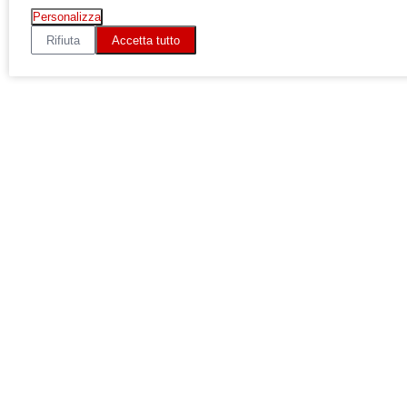
Personalizza
Rifiuta
Accetta tutto
made by
Performing Digital
© 2026
-
© 2026 - Ducati Milano Concessionaria Ufficiale Ducati