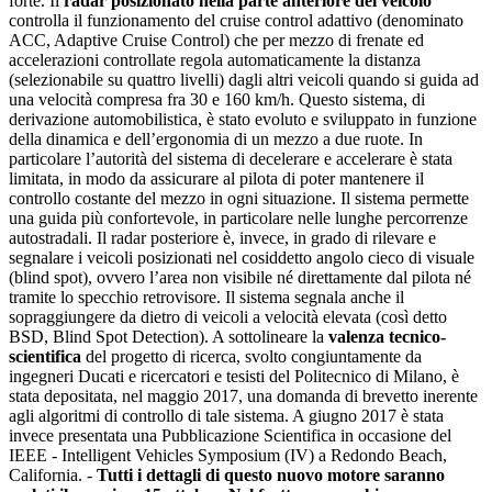
forte. Il
radar posizionato nella parte anteriore del veicolo
controlla il funzionamento del cruise control adattivo (denominato
ACC, Adaptive Cruise Control) che per mezzo di frenate ed
accelerazioni controllate regola automaticamente la distanza
(selezionabile su quattro livelli) dagli altri veicoli quando si guida ad
una velocità compresa fra 30 e 160 km/h. Questo sistema, di
derivazione automobilistica, è stato evoluto e sviluppato in funzione
della dinamica e dell’ergonomia di un mezzo a due ruote. In
particolare l’autorità del sistema di decelerare e accelerare è stata
limitata, in modo da assicurare al pilota di poter mantenere il
controllo costante del mezzo in ogni situazione. Il sistema permette
una guida più confortevole, in particolare nelle lunghe percorrenze
autostradali. Il radar posteriore è, invece, in grado di rilevare e
segnalare i veicoli posizionati nel cosiddetto angolo cieco di visuale
(blind spot), ovvero l’area non visibile né direttamente dal pilota né
tramite lo specchio retrovisore. Il sistema segnala anche il
sopraggiungere da dietro di veicoli a velocità elevata (così detto
BSD, Blind Spot Detection). A sottolineare la
valenza tecnico-
scientifica
del progetto di ricerca, svolto congiuntamente da
ingegneri Ducati e ricercatori e tesisti del Politecnico di Milano, è
stata depositata, nel maggio 2017, una domanda di brevetto inerente
agli algoritmi di controllo di tale sistema. A giugno 2017 è stata
invece presentata una Pubblicazione Scientifica in occasione del
IEEE - Intelligent Vehicles Symposium (IV) a Redondo Beach,
California. -
Tutti i dettagli di questo nuovo motore saranno