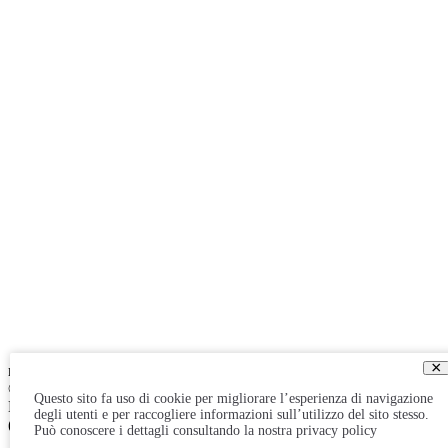
×
made by
Performing Digital
© 2026
-
© 2026 - Ducati Milano Concessionaria Ufficiale Ducati
Questo sito fa uso di cookie per migliorare l’esperienza di navigazione
Motor – Bike srl, Viale Italia 476 – 20099 Sesto San Giovanni
degli utenti e per raccogliere informazioni sull’utilizzo del sito stesso.
(Milano) – cf. p.iva 08998230968 – REA2062579 – cap. €100.000
Può conoscere i dettagli consultando la nostra privacy policy