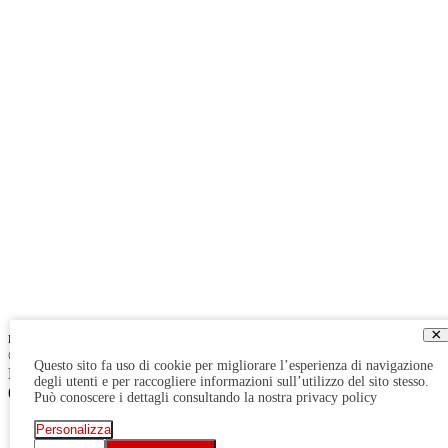
×
made by
Performing Digital
© 2026
-
© 2026 - Ducati Milano Concessionaria Ufficiale Ducati
Questo sito fa uso di cookie per migliorare l’esperienza di navigazione
Motor – Bike srl, Viale Italia 476 – 20099 Sesto San Giovanni
degli utenti e per raccogliere informazioni sull’utilizzo del sito stesso.
(Milano) – cf. p.iva 08998230968 – REA2062579 – cap. €100.000
Può conoscere i dettagli consultando la nostra privacy policy
Personalizza