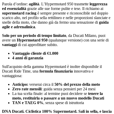
Parola d’ordine:
agilità
. L’Hypermotard 950 trasmette
leggerezza
ed essenzialità
grazie alle sue forme pulite e tese. Il richiamo ai
supermotard racing
è sempre presente e riconoscibile nel doppio
scarico alto, nel profilo sella rettilineo e nelle proporzioni slanciate e
snelle della moto, che danno già da fermo una sensazione di
guida
agile e adrenalinica
.
Solo per un periodo di tempo limitato
, da Ducati Milano, puoi
avere un
Hypermotard 950
(qualunque versione) con una serie di
vantaggi
di cui approfittare subito.
Vantaggio cliente di €1.000
4 anni di garanzia
Sull'acquisto della gamma Hypermotard è inoltre disponibile il
Ducati Ride Time, una
formula finanziaria
innovativa e
vantaggiosa:
Anticipo:
verserai circa il
50% del prezzo della moto
Zero rate mensili
: guida senza pensieri per 24 mesi
La tua scelta finale: al termine puoi decidere se
tenere la
moto, restituirla o passare a un nuovo modello Ducati
TAN e TAEG 0%
, senza spese di istruttoria
DNA Ducati. Ciclistica 100% Supermotard. Sali in sella, e lascia