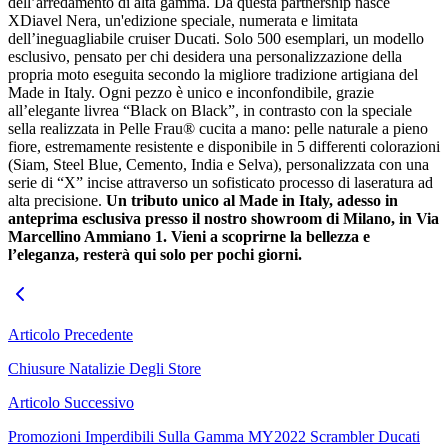
dell’arredamento di alta gamma.
Da questa partnership nasce
XDiavel Nera, un'edizione speciale, numerata e limitata
dell’ineguagliabile cruiser Ducati. Solo 500 esemplari, un modello
esclusivo, pensato per chi desidera una personalizzazione della
propria moto eseguita secondo la migliore tradizione artigiana del
Made in Italy. Ogni pezzo è unico e inconfondibile, grazie
all’elegante livrea “Black on Black”, in contrasto con la speciale
sella realizzata in Pelle
Fra
u® cucita a mano: pelle naturale a pieno
fiore, estremamente resistente e disponibile in 5 differenti colorazioni
(Siam, Steel Blue, Cemento, India e Selva), personalizzata con una
serie di “X” incise attraverso un sofisticato processo di laseratura ad
alta precisione.
Un tributo unico al Made in Italy, adesso in
anteprima esclusiva presso il nostro showroom di Milano, in Via
Marcellino Ammiano 1. Vieni a scoprirne la bellezza e
l’eleganza, resterà qui solo per pochi giorni.
Articolo Precedente
Chiusure Natalizie Degli Store
Articolo Successivo
Promozioni Imperdibili Sulla Gamma MY2022 Scrambler Ducati