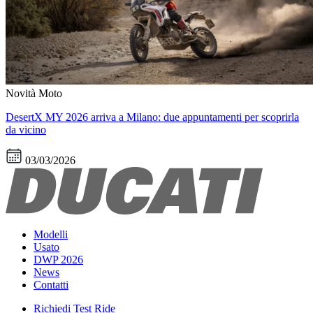
Novità Moto
DesertX MY 2026 arriva a Milano: due appuntamenti per scoprirla
da vicino
03/03/2026
Modelli
Usato
DWP 2026
News
Contatti
Richiedi Test Ride