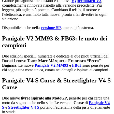
Grande protagonista dello stand è la nuova
Hypermotard V2
,
completamente rinnovata rispetto alla versione precedente. Più
leggera, più agile, più potente. Cambiano il telaio, il motore e
l’elettronica: è una moto tutta nuova, pronta a far divertire in ogni
situazione.
Disponibile anche nella
versione SP
, ancora più estrema.
Panigale V2 MM93 & FB63: le moto dei
campioni
Due edizioni speciali, numerate e dedicate ai due piloti ufficiali del
Ducati Lenovo Team:
Marc Márquez
e
Francesco “Pecco”
Bagnaia
. Le nuove
Panigale V2 MM93
e
FB63
sono pensate per
chi sogna una moto unica, curata nei dettagli e ispirata ai campioni.
Panigale V4 S Corse & Streetfighter V4 S
Corse
Due nuove
livree ispirate alla MotoGP
, pensate per chi cerca una
moto da sogno anche nello stile. Le versioni
Corse
di
Panigale V4
S
e
Streetfighter V4 S
portano l’adrenalina della pista direttamente
in strada.